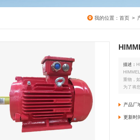
我的位置：
首页
>
HIM
描述：
H
HIMM
重物，
为了将
机。我
产品厂
更新时