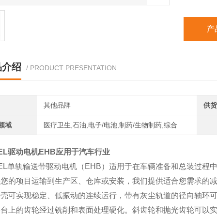
产
品介绍
/ PRODUCT PRESENTATION
其他品牌
供货
领域
医疗卫生,石油,电子/电池,制药/生物制药,综合
MEL驱动电机EHB应用于汽车行业
MEL单轨输送带驱动电机（EHB）适用于在车辆准备和总装过
将您的项目运输到生产区、仓库或安装，我们提供适合您需求的
外壳可实现稳定、低振动的连续运行，带有灰尘轨道的径向轴环
平台上的齿轮经过铣削和表面处理硬化。斜齿轮和抛光齿轮可以