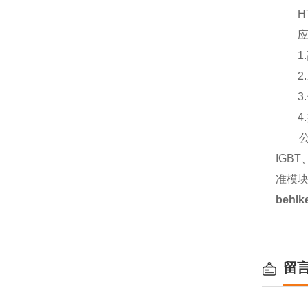
HTS
应用
1.
2.上
3.低
4.
公司
IGB
准模
behl
留