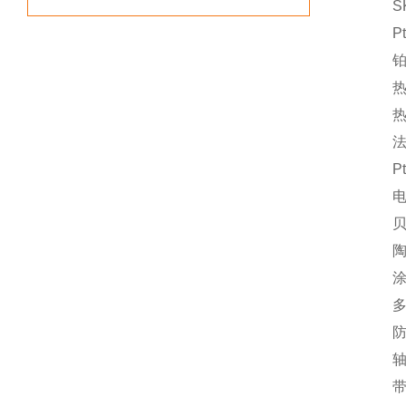
SK
Pt100
铂1
热
热电
法兰
Pt1
电
贝
陶瓷
涂层
多点
防爆
轴承
带磁