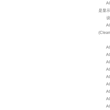
AQ
是显
设
AQ 
(Cle
AQ
AQ
AQ
AQ
AQ
AQ
AQ
AQ
AQ