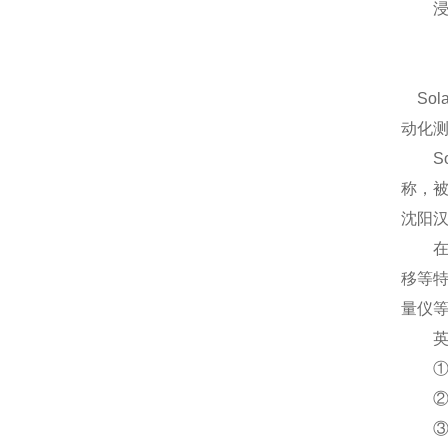
浸入
Sol
动化
Sol
称，
沈阳汉
在精密
移等特
量仪
英国S
①英国
②英国
③英国