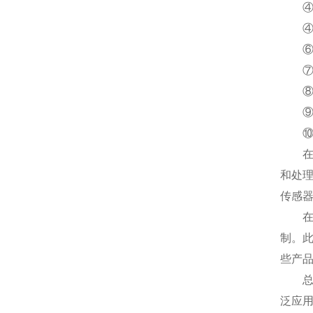
④英国S
④英国S
⑥英国
⑦英国
⑧英国
⑨英国
⑩英国
在自动
和处理
传感
在电子
制。此
些产
总之，
泛应