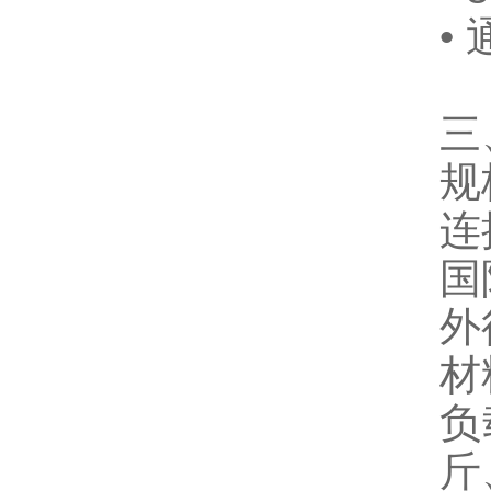
•
三
规
连
国
外
材
负
斤