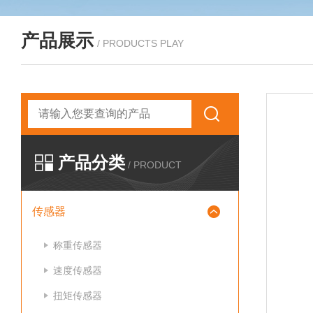
产品展示
/ PRODUCTS PLAY
产品分类
/ PRODUCT
传感器
称重传感器
速度传感器
扭矩传感器