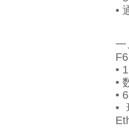
•
一
F
•
•
•
•
Et