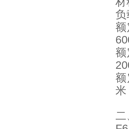
材
负
额
60
额
20
额
米
二
F