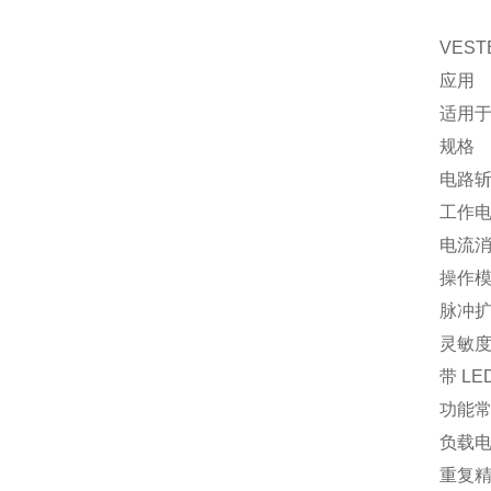
VEST
应用
适用于
规格
电路
工作电压
电流消
操作模
脉冲扩
灵敏度 
带 LE
功能常
负载电
重复