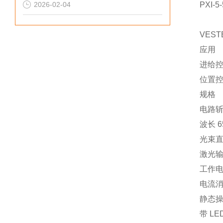
2026-02-04
PXI-5
VEST
应用
进给
位置
规格
电路
波长 6
光束直径
激光输
工作电压
电流消
静态
带 LE