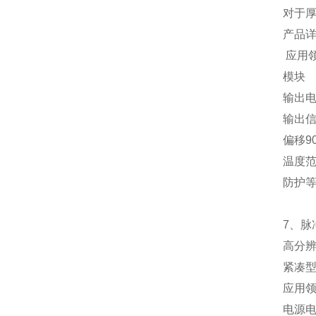
对于厚
产品
应用
模块
输出
输出
偏移
温度
防护
7、脉
高分
紧凑
应用
电源