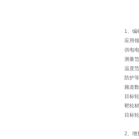
1、
应
供电
测量
温度
防护
频
目标
靶
目标轮
2、增