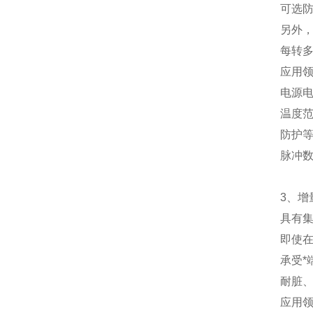
可选
另外，
每转
应
电源
温度
防护
脉冲
3、增
具有
即使
承受
耐脏
应用