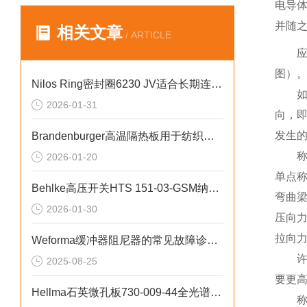
电导
并随
相关文章
/ ARTICLE
图）
Nilos Ring密封圈6230 JV适合长期连续运转的严苛工况
2026-01-31
向，即
发生的
Brandenburger高温隔热板用于纺织加工设备隔热
2026-01-20
单点称
Behlke高压开关HTS 151-03-GSM纳秒级高速开关特点
弯曲梁
2026-01-30
压向力
拉向力
Weforma缓冲器阻尼器的常见故障诊断及解决方法分享
2025-08-25
要更
Hellma石英微孔板730-009-44全光谱高透过率