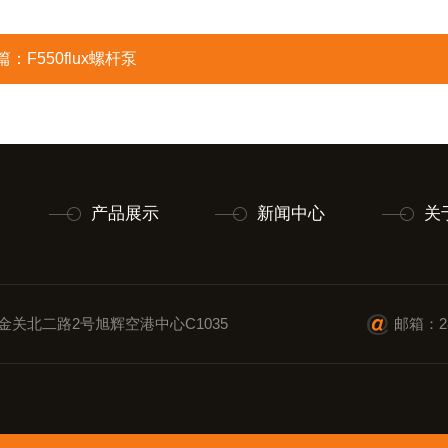
篇：
F550flux螺杆泵
产品展示
新闻中心
关
金关北二路2号旭辉空港中心C1035
邮箱：28