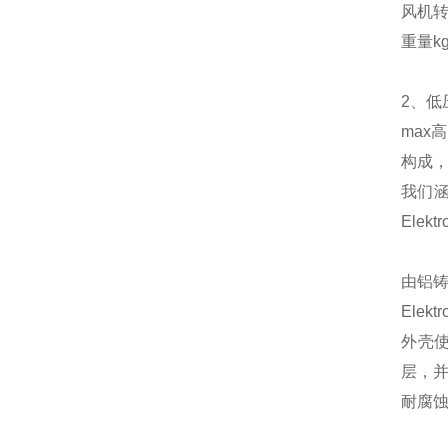
风机转速
重量kg
2、低
max
构成
我们涵
Elek
由铝
Ele
外壳使
层，
耐腐