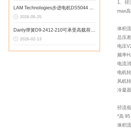
1、径流
LAM Technologies步进电机DS5044 RS‑485满足精密加工
max
2026-05-25
体积流量
Danly弹簧D9-2412-210可承受高载荷波动
总压差
2026-02-13
电压V20
频率Hz
电流消耗
电机转速
风机转速
冷凝器
径流低压
*高 
体积流量