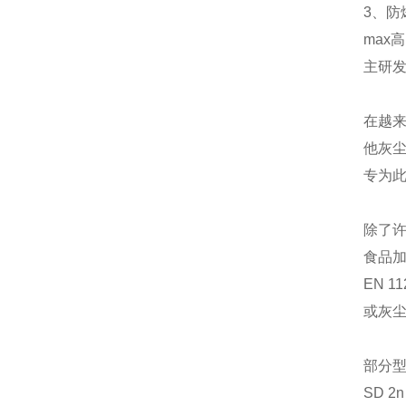
3、防
max高
主研
在越
他灰尘
专为
除了许
食品
EN 
或灰
部分
SD 2n