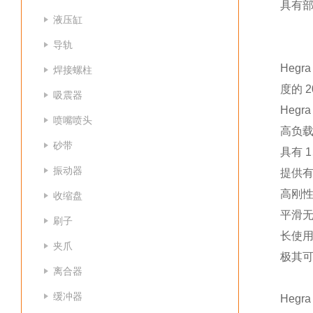
具有
液压缸
导轨
Heg
焊接螺柱
度的 2
吸震器
Hegr
喷嘴喷头
高负
砂带
具有 
振动器
提供有不
高刚
收缩盘
平滑
刷子
长使
夹爪
极其
离合器
缓冲器
Heg