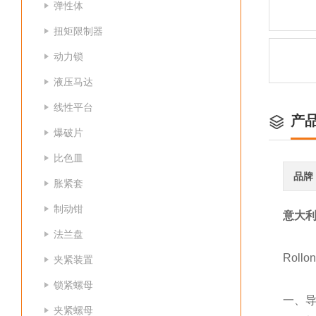
弹性体
扭矩限制器
动力锁
液压马达
线性平台
产
爆破片
比色皿
品牌
胀紧套
制动钳
意大利R
法兰盘
Rol
夹紧装置
锁紧螺母
一、导轨
夹紧螺母