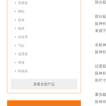
部分延
涨紧套
脚轮
部分
链条
延伸长
轴承
来源
传送带
全延
气缸
延伸长
减震器
弹簧
过度
联轴器
延伸长
和尺
查看全部产品
重负
延伸长