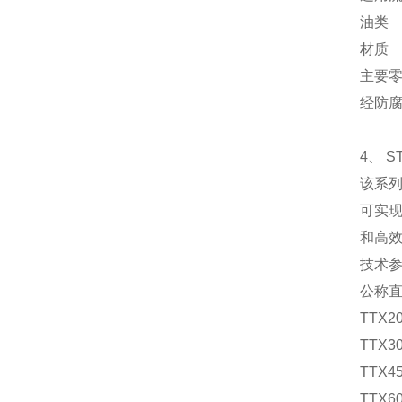
油类
材质
主要
经防
4、 S
该系列
可实
和高
技术
公称直径
TTX20
TTX30
TTX45
TTX60