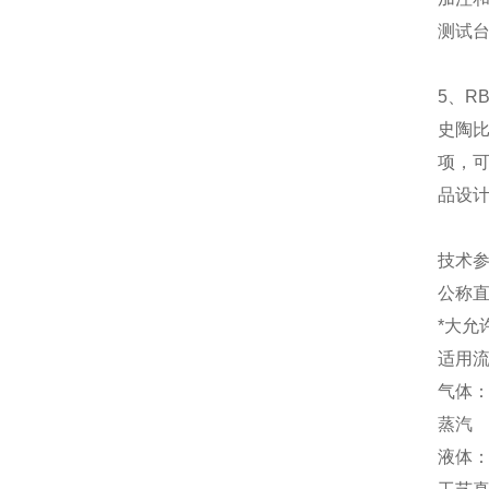
测试
5、R
史陶比
项，可
品设
技术
公称直径
*大允许压
适用
气体
蒸汽
液体