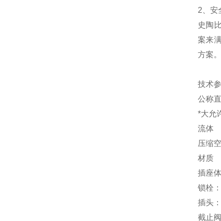
2、安
史陶
案来
方案。
技术
公称直径
*大允许
流体
压缩
材质
插座体
锁栓
插头：
截止