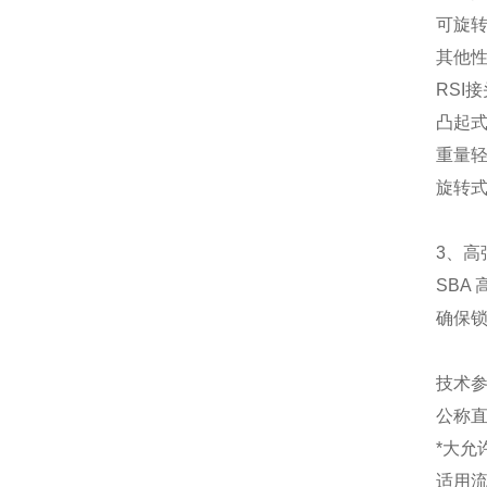
可旋
其他
RSI
凸起
重量
旋转
3、高
SB
确保锁
技术
公称直径
*大允许压
适用