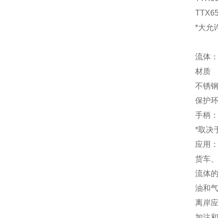
TTX65
*大允许压
流体
材质
不锈
保护环
手柄
*取决
应用
货车
流体
油和
离岸
加注