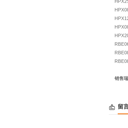
HPX2
HPX0
HPX1
HPX0
HPX2
RBE06
RBE08
RBE08
销售瑞
留