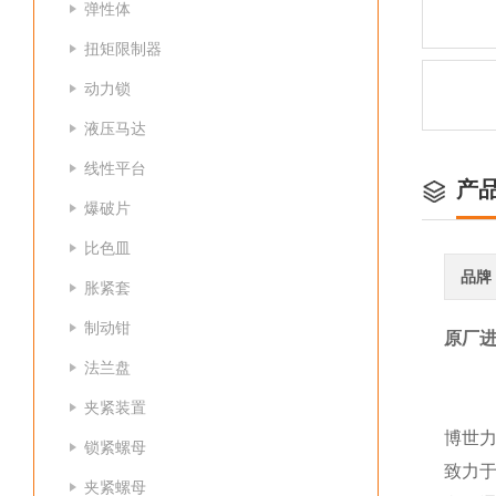
弹性体
扭矩限制器
动力锁
液压马达
线性平台
产
爆破片
比色皿
品牌
胀紧套
制动钳
原厂进
法兰盘
夹紧装置
博世力
锁紧螺母
致力
夹紧螺母