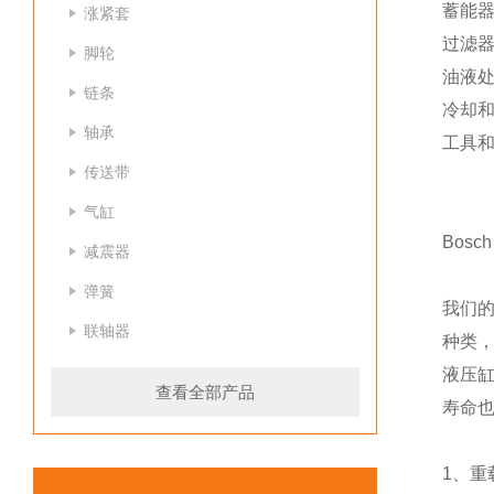
蓄能
涨紧套
过滤
脚轮
油液
链条
冷却
轴承
工具
传送带
气缸
Bos
减震器
弹簧
我们
联轴器
种类
液压
查看全部产品
寿命
1、重