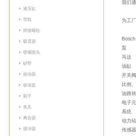
我们通
液压缸
导轨
为工
焊接螺柱
Bosc
吸震器
泵
喷嘴喷头
马达
砂带
油缸
振动器
开关
比例
收缩盘
油路
刷子
电子
夹爪
系统
离合器
动力
缓冲器
传感