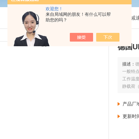
欢迎您！
来自局域网的朋友！有什么可以帮
我的位置：
首页
>
产品展示
>
减
助您的吗？
德国U
描述：
德
一般特
工作温度 [°
静载荷（
动态载荷
输入速度1
产品厂
主齿轮箱
梯形螺钉
更新时
负载时
允许静态
中心到中