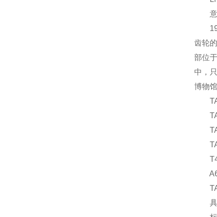
意大利
198
齿轮的
部位于
中，
博物馆
TALR
TAC
TAC
TAC
T48
A6H
TAR
具