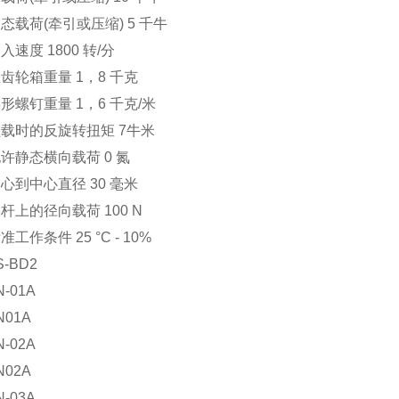
荷(牵引或压缩) 5 千牛
度 1800 转/分
箱重量 1，8 千克
钉重量 1，6 千克/米
时的反旋转扭矩 7牛米
静态横向载荷 0 氮
中心直径 30 毫米
的径向载荷 100 N
作条件 25 °C - 10%
BD2
01A
01A
02A
02A
03A