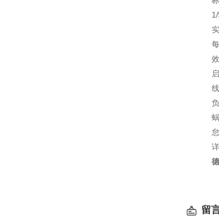
标
1/5 
实际比
每卷蠕
效率 
启动效
线速度
负载下
蜗杆螺
怠速扭
详情
德
留