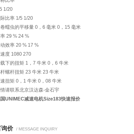
称比率
1/20
率 1/5 1/20
虫的平移量 0，6 毫米 0，15 毫米
29 % 24 %
率 20 % 17 %
 1080 270
的扭矩 1，7 牛米 0，6 牛米
杆扭矩 23 牛米 23 牛米
矩 0，1 牛米 0，08 牛米
请联系北京汉达森-金石宇
国UNIMEC减速电机Size183快速报价
言询价
/ MESSAGE INQUIRY