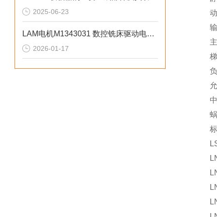
2025-06-23
动态载
输入速
LAM电机M1343031 数控铣床驱动电机应用及全场景适配
主齿轮
2026-01-17
梯形螺
负载
允许
中心到
蜗杆上
标准工
LS-
LN-
LN
LN-
LN
LN-