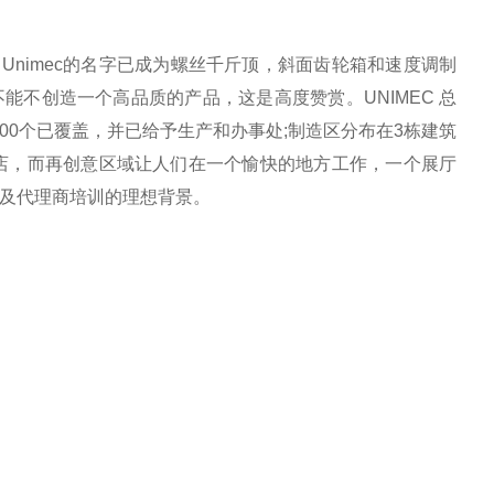
后，Unimec的名字已成为螺丝千斤顶，斜面齿轮箱和速度调制
爱不能不创造一个高品质的产品，这是高度赞赏。UNIMEC 总
其中10 000个已覆盖，并已给予生产和办事处;制造区分布在3栋建筑
店，而再创意区域让人们在一个愉快的地方工作，一个展厅
以及代理商培训的理想背景。