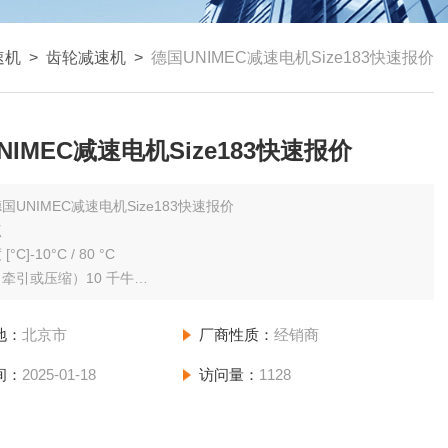
速机
>
齿轮减速机
>
德国UNIMEC减速电机Size183快速报价
NIMEC减速电机Size183快速报价
国UNIMEC减速电机Size183快速报价
点
C]-10°C / 80 °C
牵引或压缩）10 千牛
（牵引或压缩）5 千牛
800 转/分
地：
北京市
厂商性质：
经销商
重量1，8 千克
重量1，6 千克/米
间：
2025-01-18
访问量：
1128
的反旋转扭矩7牛米
横向载荷0 氮
心直径30 毫米