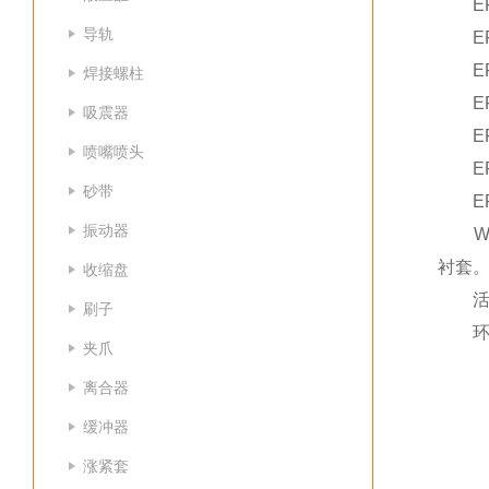
EFFB
导轨
EFFB
EFFB
焊接螺柱
EFFB
吸震器
EFFB
喷嘴喷头
EFFBE
砂带
EFFBE
振动器
Wef
衬套
收缩盘
活塞
刷子
环境温
夹爪
离合器
缓冲器
涨紧套