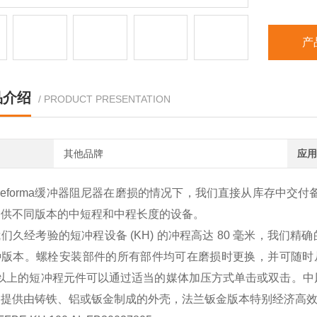
产
品介绍
/ PRODUCT PRESENTATION
其他品牌
应用
Weforma缓冲器阻尼器在磨损的情况下，我们直接从库存中交付
提供不同版本的中短程和中程长度的设备。
经考验的短冲程设备 (KH) 的冲程高达 80 毫米，我们精确的
版本。螺栓安装部件的所有部件均可在磨损时更换，并可随时从 
 及以上的短冲程元件可以通过适当的媒体加压方式单击或双击。
备提供由铸铁、铝或钣金制成的外壳，法兰钣金版本特别经济高