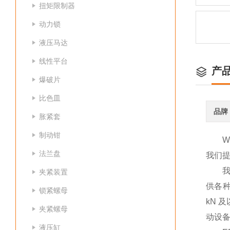
扭矩限制器
动力锁
液压马达
线性平台
产
爆破片
比色皿
品牌
胀紧套
制动钳
法兰盘
我们
我们久
夹紧装置
供各种
锁紧螺母
kN
夹紧螺母
动设
液压缸